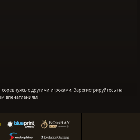
, соревнуясь с другими игроками. Зарегистрируйтесь на
ым впечатлениям!