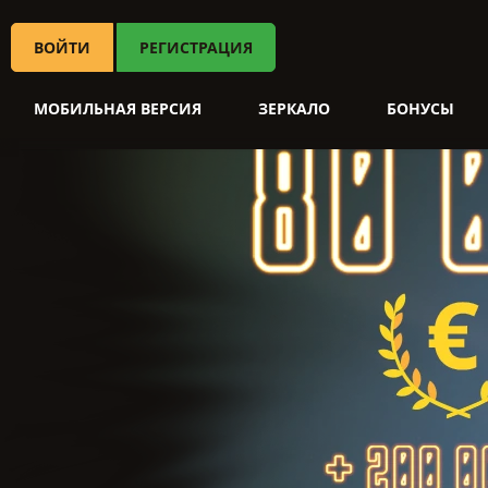
ВОЙТИ
РЕГИСТРАЦИЯ
МОБИЛЬНАЯ ВЕРСИЯ
ЗЕРКАЛО
БОНУСЫ