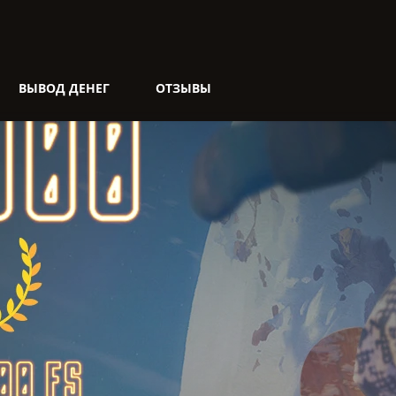
ВЫВОД ДЕНЕГ
ОТЗЫВЫ