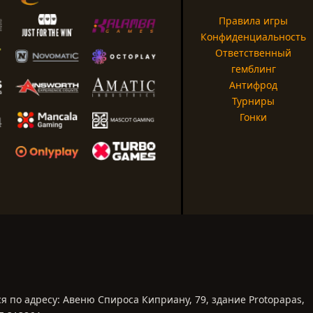
Правила игры
Конфиденциальность
Ответственный
гемблинг
Антифрод
Турниры
Гонки
я по адресу: Авеню Спироса Киприану, 79, здание Protopapas,