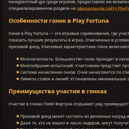
конкурентный дух среди игроков, предоставляя им возмож
специализированном разделе на
официальном сайте PlayF
Особенности гонок в Play Fortuna
Гонки в Play Fortuna — это игровые соревнования, где уч
показать лучшие результаты в играх, отмеченных в условия
призовой фонд. Ключевые характеристики гонок включают
Многоэтапность: Большинство гонок проходит в неск
Многообразие испытаний: Участникам предстоит прой
Система начисления очков: Очки начисляются по спе
Лимиты ставок и линий: Установлены минимальные о
Преимущества участия в гонках
Участие в гонках Плей Фортуна открывает ряд преимуществ
Призовой фонд может состоять из денежных наград ил
Даже те, кто не вошел в число лидеров, могут получ