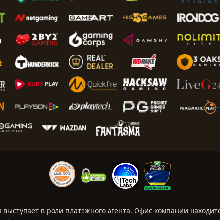
я выступает в роли платежного агента. Офис компании находитс