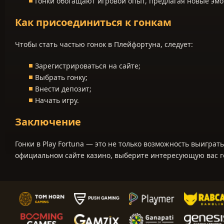
Гонки обогащают игровой опыт, предлагая новые эмо
Как присоединиться к гонкам
Чтобы стать частью гонок в Плейфортуна, следует:
Зарегистрироваться на сайте;
Выбрать гонку;
Внести депозит;
Начать игру.
Заключение
Гонки в Play Fortuna — это не только возможность выигра
официальном сайте казино, выберите интересующую вас г