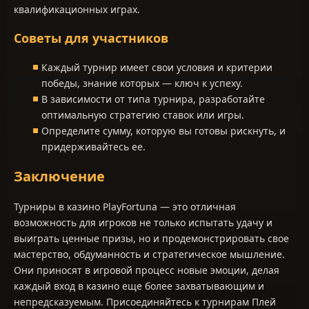
квалификационных играх.
Советы для участников
Каждый турнир имеет свои условия и критерии
победы, знание которых — ключ к успеху.
В зависимости от типа турнира, разработайте
оптимальную стратегию ставок или игры.
Определите сумму, которую вы готовы рискнуть, и
придерживайтесь ее.
Заключение
Турниры в казино PlayFortuna — это отличная
возможность для игроков не только испытать удачу и
выиграть ценные призы, но и продемонстрировать свое
мастерство, обдуманность и стратегическое мышление.
Они приносят в игровой процесс новые эмоции, делая
каждый вход в казино еще более захватывающим и
непредсказуемым. Присоединяйтесь к турнирам Плей