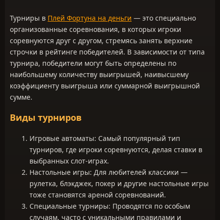
Турниры в
Плей Фортуна на деньги
— это специально
организованные соревнования, в которых игроки
соревнуются друг с другом, стремясь занять верхние
строчки в рейтинге победителей. В зависимости от типа
турнира, победители могут быть определены по
наибольшему количеству выигрышей, наивысшему
коэффициенту выигрыша или суммарной выигрышной
сумме.
Виды турниров
Игровые автоматы: Самый популярный тип
турниров, где игроки соревнуются, делая ставки в
выбранных слот-играх.
Настольные игры: Для любителей классики —
рулетка, блэкджек, покер и другие настольные игры
тоже становятся ареной соревнований.
Специальные турниры: Проводятся по особым
случаям, часто с уникальными правилами и