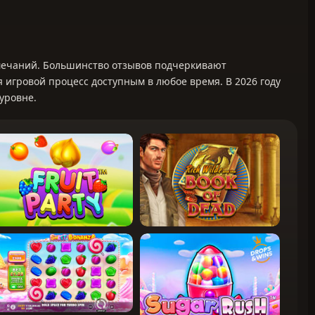
замечаний. Большинство отзывов подчеркивают
 игровой процесс доступным в любое время. В 2026 году
уровне.