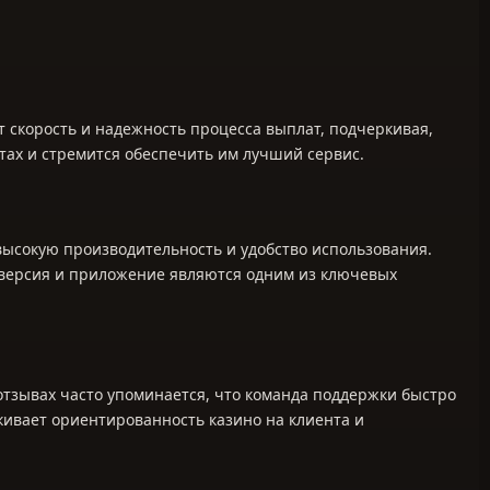
т скорость и надежность процесса выплат, подчеркивая,
нтах и стремится обеспечить им лучший сервис.
высокую производительность и удобство использования.
я версия и приложение являются одним из ключевых
 отзывах часто упоминается, что команда поддержки быстро
кивает ориентированность казино на клиента и