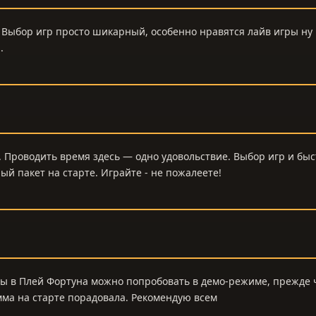
 Выбор игр просто шикарный, особенно нравятся лайв игры ну и 
.
о. Проводить время здесь — одно удовольствие. Выбор игр и бы
й пакет на старте. Играйте - не пожалеете!
гры в Плей Фортуна можно попробовать в демо-режиме, прежде 
амма на старте порадовала. Рекомендую всем