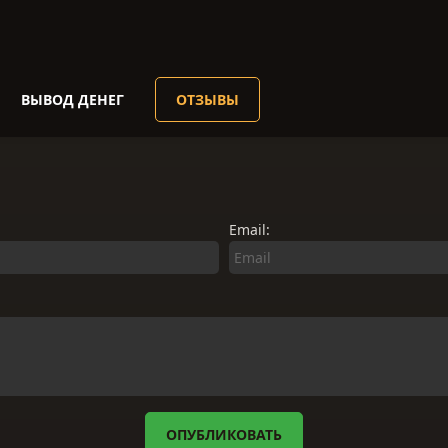
ВЫВОД ДЕНЕГ
ОТЗЫВЫ
Email:
ОПУБЛИКОВАТЬ