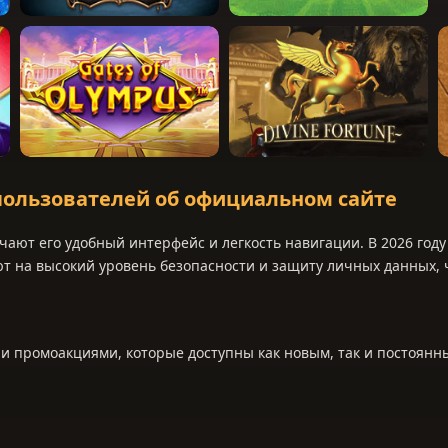
е пользователей об официальном сайте
ечают его удобный интерфейс и легкость навигации. В 2026 год
ют на высокий уровень безопасности и защиту личных данных,
 промоакциями, которые доступны как новым, так и постоянны