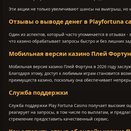
Эти акции не только увеличивают шансы на выигрыш, но 
Отзывы о выводе денег в Playfortuna ca
Один из аспектов, который часто упоминается в отзывах - 
что казино обрабатывает запросы быстро и без лишних заде
Мобильная версяи казино Плей Форту
Мобильная версия казино Плей Фортуна в 2026 году заслуж
Благодаря этому, доступ к любимым играм становится воз
преимуществ казино, поскольку она обеспечивает непреры
Служба поддержки
Служба поддержки Play Fortuna Сasino получает высокие о
реагирует на запросы, в том числе по выплатам, и предл
стремление предоставить качественный сервис.