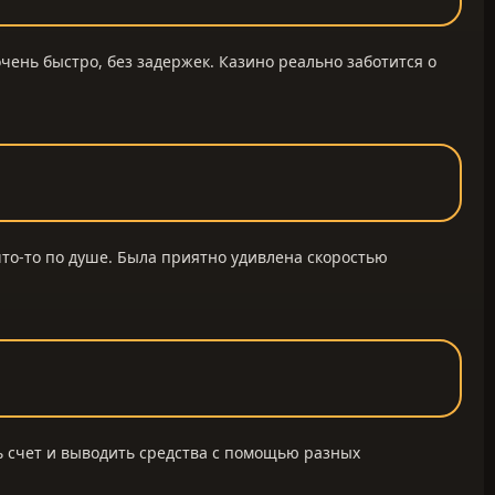
чень быстро, без задержек. Казино реально заботится о
что-то по душе. Была приятно удивлена скоростью
ть счет и выводить средства с помощью разных