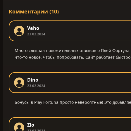
Комментарии (10)
Vaho
23.02.2024
Много слышал положительных отзывов о Плей Фортуна и 
что-то новое, чтобы попробовать. Сайт работает быстро
Dino
23.02.2024
Бонусы в Play Fortuna просто невероятные! Это добавл
Zlo
23.02.2024