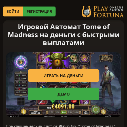
ВОЙТИ
РЕГИСТРАЦИЯ
Игровой Автомат Tome of
Madness на деньги с быстрыми
выплатами
ИГРАТЬ НА ДЕНЬГИ
ДЕМО
Приключенческий слот от Play’n Go, "Tome of Madness",