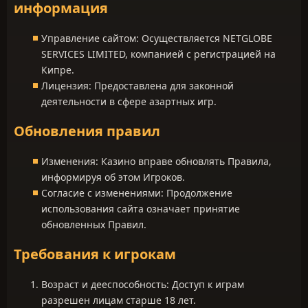
информация
Управление сайтом: Осуществляется NETGLOBE
SERVICES LIMITED, компанией с регистрацией на
Кипре.
Лицензия: Предоставлена для законной
деятельности в сфере азартных игр.
Обновления правил
Изменения: Казино вправе обновлять Правила,
информируя об этом Игроков.
Согласие с изменениями: Продолжение
использования сайта означает принятие
обновленных Правил.
Требования к игрокам
Возраст и дееспособность: Доступ к играм
разрешен лицам старше 18 лет.