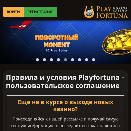
ВОЙТИ
РЕГИСТРАЦИЯ
Правила и условия Playfortuna -
пользовательское соглашение
Еще не в курсе о выходе новых
казино?
Присоединяйся к нашей рассылке и получай самую
свежую информацию о последних выходах надежных