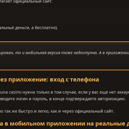
лагает официальный сайт.
льные деньги, а бесплатно).
кирован, то и мобильная версия тоже недоступна. А в приложен
рез приложение: вход с телефона
una casino нужна только в том случае, если у вас еще нет акк
вводите логин и пароль, в конце подтверждаете авторизацию.
 так же быстро и легко, как и через официальный сайт.
una в мобильном приложении на реальные 