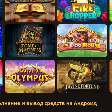
олнение и вывод средств на Андроид