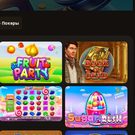
о Покеры