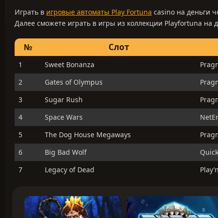
Играть в
игровые автоматы Play Fortuna
casino на деньги ч
Далее сможете играть в игры из коллекции Playfortuna на
№
Слот
1
Sweet Bonanza
Pragm
2
Gates of Olympus
Pragm
3
Sugar Rush
Pragm
4
Space Wars
NetE
5
The Dog House Megaways
Pragm
6
Big Bad Wolf
Quic
7
Legacy of Dead
Play’