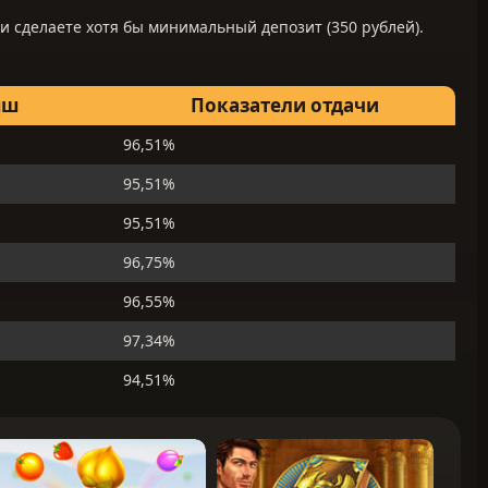
и сделаете хотя бы минимальный депозит (350 рублей).
ыш
Показатели отдачи
96,51%
95,51%
95,51%
96,75%
96,55%
97,34%
94,51%