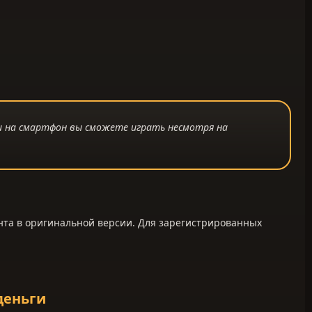
ии на смартфон вы сможете играть несмотря на
аунта в оригинальной версии. Для зарегистрированных
деньги