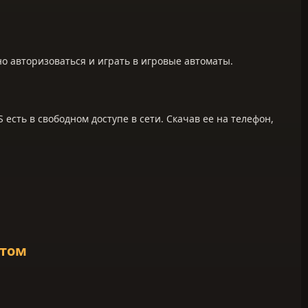
но авторизоваться и играть в игровые автоматы.
сть в свободном доступе в сети. Скачав ее на телефон,
йтом