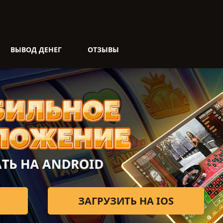
ВЫВОД ДЕНЕГ
ОТЗЫВЫ
ЗАГРУЗИТЬ НА IOS