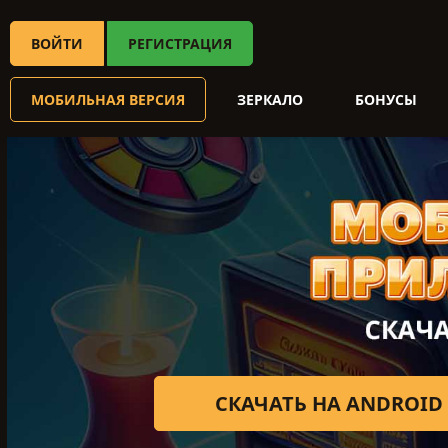
ВОЙТИ
РЕГИСТРАЦИЯ
МОБИЛЬНАЯ ВЕРСИЯ
ЗЕРКАЛО
БОНУСЫ
СКАЧАТЬ НА ANDROID