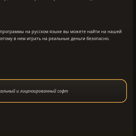
йл программы на русском языке вы можете найти на нашей
этому в нем играть на реальные деньги безопасно.
иальный и лицензированный софт