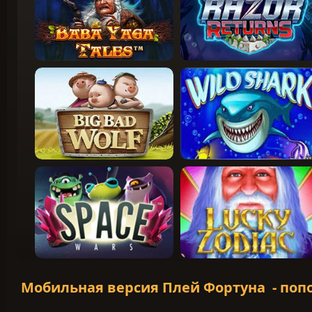
Мобильная версия Плей Фортуна - поп