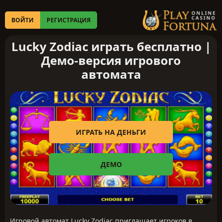
ВОЙТИ
РЕГИСТРАЦИЯ
Lucky Zodiac играть бесплатно |
Демо-версия игрового
автомата
ИГРАТЬ НА ДЕНЬГИ
ДЕМО
Игровой автомат Lucky Zodiac приглашает игроков в