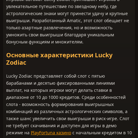
увлекательное путешествие по звездному небу, где
астрологические знаки могут принести удачу и крупные
выигрыши. Разработанный Amatic, этот слот обещает не
только азартные развлечения, но и возможность
умножить свои выигрыши благодаря уникальным
бонусным функциям и множителям.
Основные характеристики Lucky
Zodiac
Lucky Zodiac представляет собой слот с пятью
барабанами и десятью фиксированными линиями
выплат, на которых игроки могут делать ставки в
диапазоне от 10 до 1000 кредитов. Среди особенностей
слота - возможность формирования выигрышных
комбинаций из различных астрологических символов, а
также шанс увеличить свои выигрыши в риск-игре. Слот
не требует скачивания и доступен для игры в демо
режиме на
PlayFortuna казино
с начальным кредитом в 10