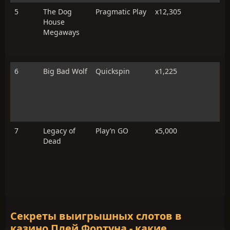
5
The Dog
Pragmatic Play
x12,305
House
Megaways
6
Big Bad Wolf
Quickspin
x1,225
7
Legacy of
Play’n GO
x5,000
Dead
Секреты выигрышных слотов в
казино Плей Фортуна - какие