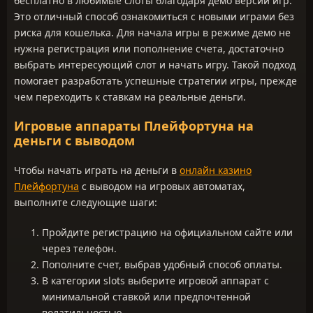
бесплатно в любимые слоты благодаря демо версии игр.
Это отличный способ ознакомиться с новыми играми без
риска для кошелька. Для начала игры в режиме демо не
нужна регистрация или пополнение счета, достаточно
выбрать интересующий слот и начать игру. Такой подход
помогает разработать успешные стратегии игры, прежде
чем переходить к ставкам на реальные деньги.
Игровые аппараты Плейфортуна на
деньги с выводом
Чтобы начать играть на деньги в
онлайн казино
Плейфортуна
с выводом на игровых автоматах,
выполните следующие шаги:
Пройдите регистрацию на официальном сайте или
через телефон.
Пополните счет, выбрав удобный способ оплаты.
В категории slots выберите игровой аппарат с
минимальной ставкой или предпочтенной
волатильностью.