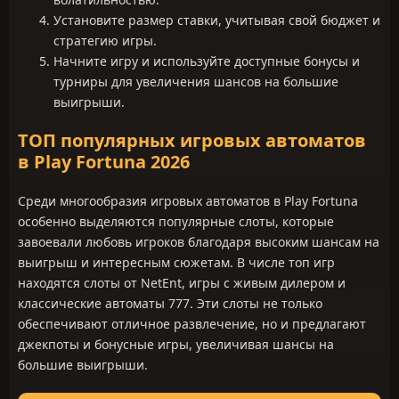
Установите размер ставки, учитывая свой бюджет и
стратегию игры.
Начните игру и используйте доступные бонусы и
турниры для увеличения шансов на большие
выигрыши.
ТОП популярных игровых автоматов
в Play Fortuna 2026
Среди многообразия игровых автоматов в Play Fortuna
особенно выделяются популярные слоты, которые
завоевали любовь игроков благодаря высоким шансам на
выигрыш и интересным сюжетам. В числе топ игр
находятся слоты от NetEnt, игры с живым дилером и
классические автоматы 777. Эти слоты не только
обеспечивают отличное развлечение, но и предлагают
джекпоты и бонусные игры, увеличивая шансы на
большие выигрыши.