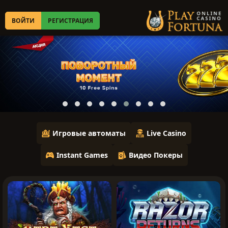
ВОЙТИ
РЕГИСТРАЦИЯ
Игровые автоматы
Live Casino
Instant Games
Видео Покеры