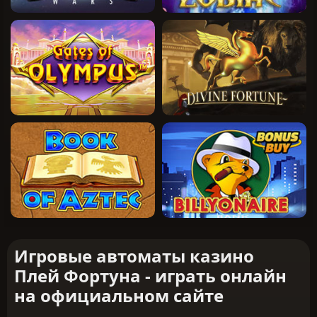
Игровые автоматы казино
Плей Фортуна - играть онлайн
на официальном сайте