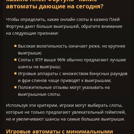
автоматы дающие на сегодня?
Чтобы определить, какие онлайн слоты в казино Плей
Фортуна дают больше выигрышей, обратите внимание
на следующие признаки:
Высокая волатильность означает реже, но крупнее
выигрыши;
Слоты с RTP выше 96% обычно предлагают лучшие
шансы на выигрыш;
Игровые аппараты с множеством бонусных раундов
и фри-спинов чаще приводят к выигрышам;
Положительные отзывы могут указывать на
выигрышные слоты.
Используя эти критерии, игроки могут выбирать слоты,
которые не только предлагают увлекательный геймплей,
но и увеличивают шансы на самые большие выигрыши.
Игровые автоматы с минимальными